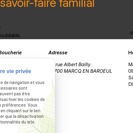
savoir-faire familial
r
d
oubliable.
Boucherie
Adresse
H
03 20 72 02 23
69 rue Albert Bailly
Ma
59700 MARCQ EN BAROEUL
08
re vie privée
Sa
ce de navigation et vous
Di
cessaires sont
peuvent pas être
ésactiver les cookies de
s préférences. Vous
 cliquant sur le lien
ter que la désactivation
ionnalités du site.