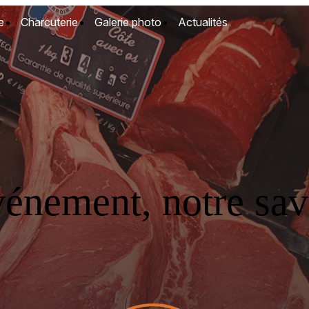
e
Charcuterie
Galerie photo
Actualités
vénement, notre savo