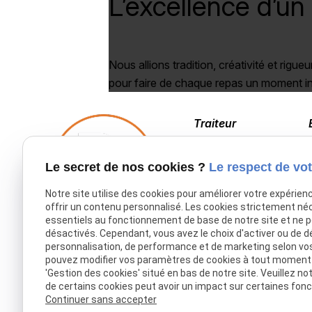
L’excellence d’un
Nous allions tradition, créativité et rigueu
pour faire de chaque repas un moment in
Traiteur
03 20 53 41 98
Le secret de nos cookies ?
Le respect de vot
Notre site utilise des cookies pour améliorer votre expérien
offrir un contenu personnalisé. Les cookies strictement né
essentiels au fonctionnement de base de notre site et ne 
désactivés. Cependant, vous avez le choix d'activer ou de d
Accueil
personnalisation, de performance et de marketing selon vo
pouvez modifier vos paramètres de cookies à tout moment en
Traiteur Delecroix
'Gestion des cookies' situé en bas de notre site. Veuillez no
de certains cookies peut avoir un impact sur certaines fonct
Boissons professionnels
Continuer sans accepter
Boissons particuliers