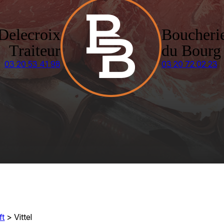
Delecroix
Boucheri
Traiteur
du Bourg
03 20 53 41 98
03 20 72 02 23
ft
>
Vittel