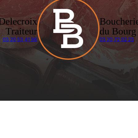
Delecroix
Boucheri
Traiteur
du Bourg
03 20 53 41 98
03 20 72 02 23