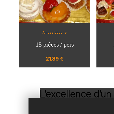
Amuse bouche
15 pièces / pers
21.89 €
L’excellence d’un