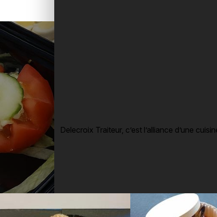
Nous allions tradition, créativité et rigueu
pour faire de chaque repas un moment in
Delecroix Traiteur, c’est l’alliance d’une cui
L’élégance du goût, 