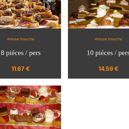
Amuse bouche
Amuse bouche
8 piéces / pers
10 piéces / per
11.67 €
14.59 €