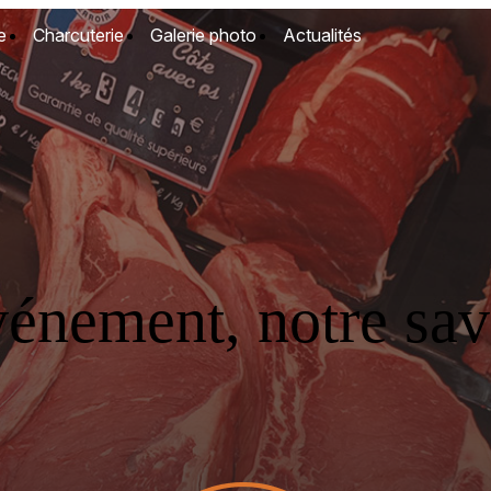
e
Charcuterie
Galerie photo
Actualités
vénement, notre savo