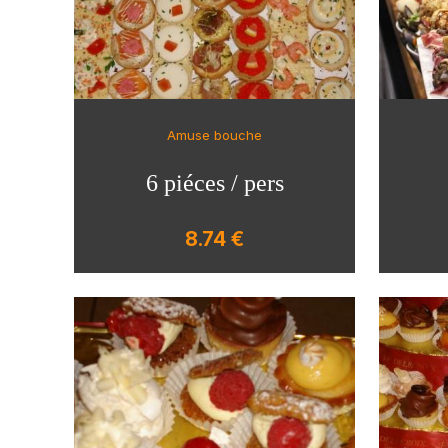
Amuse bouche
6 piéces / pers
8.74 €