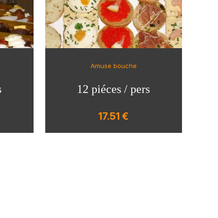
Amuse bouche
s
12 piéces / pers
17.51 €