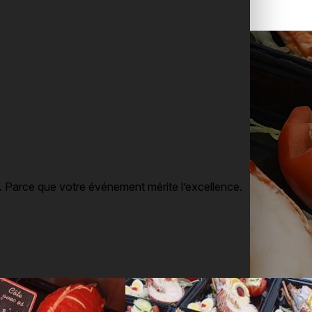
e passionnés
lle. Parce que votre événement mérite l’excellence.