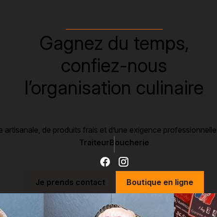
r
d
oubliable.
Gagnez du temps,
confiez-nous
l’organisation culinaire
sine artisanale, de produits frais et d’une exigence professionne
Traiteur
Boucherie
Je prends contact
Boutique en ligne
en photos