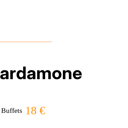
Cardamone
18 €
Buffets