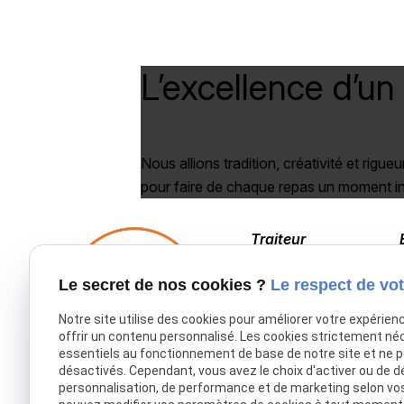
L’excellence d’un
Nous allions tradition, créativité et rigueu
pour faire de chaque repas un moment in
Traiteur
03 20 53 41 98
Le secret de nos cookies ?
Le respect de vot
Notre site utilise des cookies pour améliorer votre expérien
offrir un contenu personnalisé. Les cookies strictement né
essentiels au fonctionnement de base de notre site et ne 
désactivés. Cependant, vous avez le choix d'activer ou de d
personnalisation, de performance et de marketing selon vo
Accueil