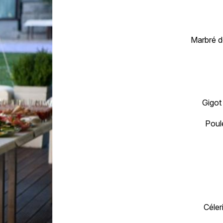
Marbré d
Gigot
Poule
Céler