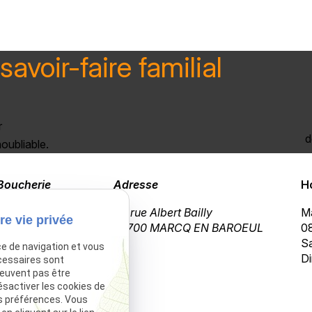
savoir-faire familial
r
d
oubliable.
Boucherie
Adresse
H
03 20 72 02 23
69 rue Albert Bailly
Ma
re vie privée
59700 MARCQ EN BAROEUL
08
Sa
ce de navigation et vous
Di
cessaires sont
peuvent pas être
ésactiver les cookies de
s préférences. Vous