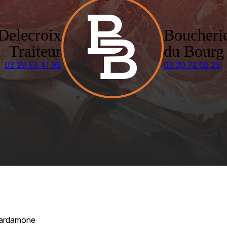
Delecroix
Boucheri
Traiteur
du Bourg
03 20 53 41 98
03 20 72 02 23
ardamone