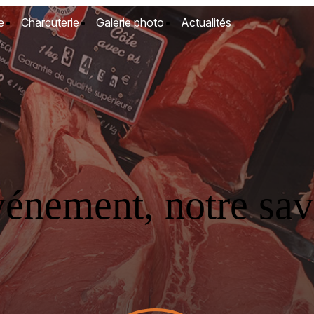
e
Charcuterie
Galerie photo
Actualités
vénement, notre savo