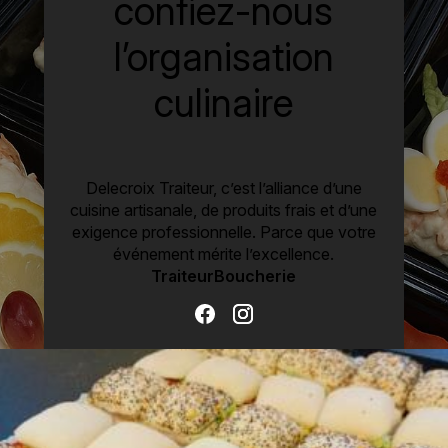
confiez-nous
l’organisation
culinaire
Delecroix Traiteur, c’est l’alliance d’une
cuisine artisanale, de produits frais et d’une
exigence professionnelle. Parce que votre
événement mérite l’excellence.
Traiteur
Boucherie
L’élégance du goût,
en photos