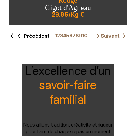
Rouge
Gigot d'Agneau
29.95/Kg €
1
2
3
4
5
6
7
8
9
10
Précédent
Suivant
L’excellence d’un
savoir-faire
familial
Nous allions tradition, créativité et rigueur
pour faire de chaque repas un moment