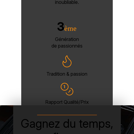
inoubliable.
3
ème
Génération
de passionnés
Tradition & passion
Rapport Qualité/Prix
Gagnez du temps,