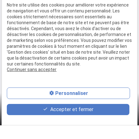
Traiteur Delecroix
Notre site utilise des cookies pour améliorer votre expérience
Boissons professionnels
de navigation et vous offrir un contenu personnalisé. Les
cookies strictement nécessaires sont essentiels au
Boissons particuliers
fonctionnement de base de notre site et ne peuvent pas être
désactivés. Cependant, vous avez le choix d'activer ou de
Location de matériel
désactiver les cookies de personnalisation, de performance et
Boucherie
de marketing selon vos préférences. Vous pouvez modifier vos
paramètres de cookies à tout moment en cliquant sur le lien
Charcuterie
'Gestion des cookies' situé en bas de notre site. Veuillez noter
que la désactivation de certains cookies peut avoir un impact
Galerie photo
sur certaines fonctionnalités du site.
Actualités
Continuer sans accepter
Je prend contact
Mentions légales
Politique de confidentialité
Personnaliser
Gestion des cookies
Plan du site
place
contact_page
phone
Accepter et fermer
Plan d'accès
Contact
03 20 53 41 98