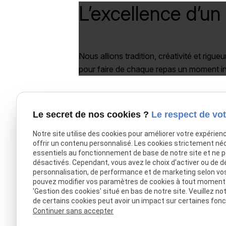
L’excellence d’un
Nous allions tradition, créativité et rigueu
pour faire de chaque repas un moment in
Traiteur
Le secret de nos cookies ?
Le respect de vot
03 20 53 41 98
Notre site utilise des cookies pour améliorer votre expérien
offrir un contenu personnalisé. Les cookies strictement né
essentiels au fonctionnement de base de notre site et ne 
désactivés. Cependant, vous avez le choix d'activer ou de d
personnalisation, de performance et de marketing selon vo
pouvez modifier vos paramètres de cookies à tout moment en
Accueil
'Gestion des cookies' situé en bas de notre site. Veuillez no
Traiteur Delecroix
de certains cookies peut avoir un impact sur certaines fonct
Continuer sans accepter
Boissons professionnels