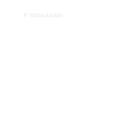
arrow_back
Retour à la liste