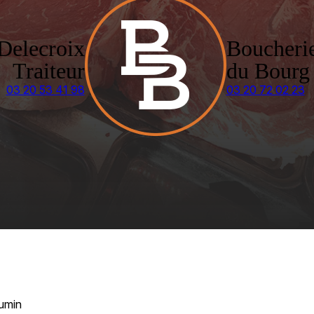
Delecroix
Boucheri
Traiteur
du Bourg
03 20 53 41 98
03 20 72 02 23
umin