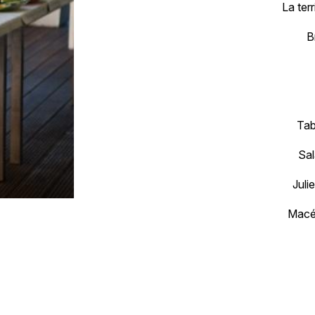
La ter
B
Tab
Sal
Juli
Macé