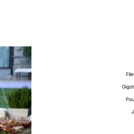
Fil
Gigot
Pou
J