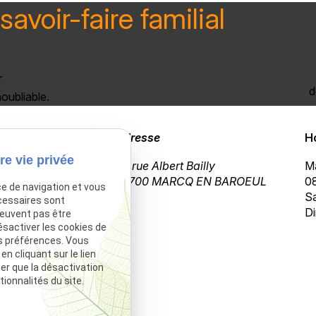
savoir-faire familial
r
d
oubliable.
Boucherie
Adresse
H
re vie privée
03 20 72 02 23
69 rue Albert Bailly
Ma
59700 MARCQ EN BAROEUL
08
ce de navigation et vous
Sa
cessaires sont
Di
peuvent pas être
ésactiver les cookies de
s préférences. Vous
 cliquant sur le lien
ter que la désactivation
ionnalités du site.