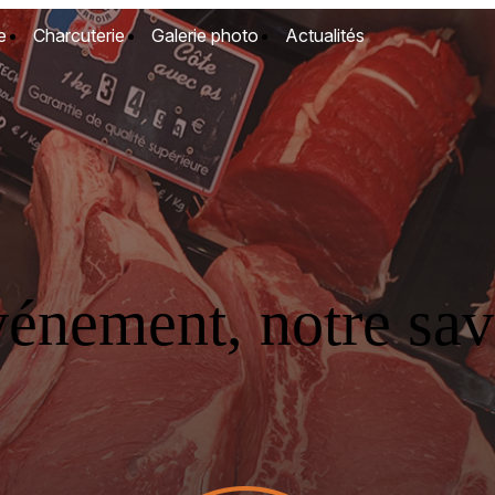
e
Charcuterie
Galerie photo
Actualités
vénement, notre savo