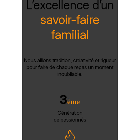
L’excellence d’un
savoir-faire
familial
Nous allions tradition, créativité et rigueur
pour faire de chaque repas un moment
inoubliable.
3
ème
Génération
de passionnés