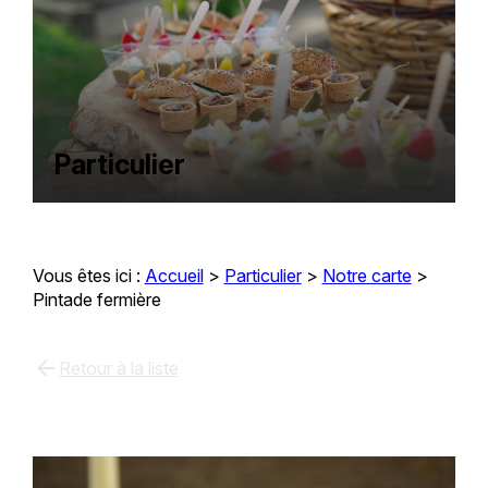
Particulier
Vous êtes ici :
Accueil
>
Particulier
>
Notre carte
>
Pintade fermière
arrow_back
Retour à la liste