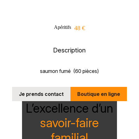
Apéritifs
48 €
Description
saumon fumé (60 pièces)
Je prends contact
Boutique en ligne
L’excellence d’un
savoir-faire
familial