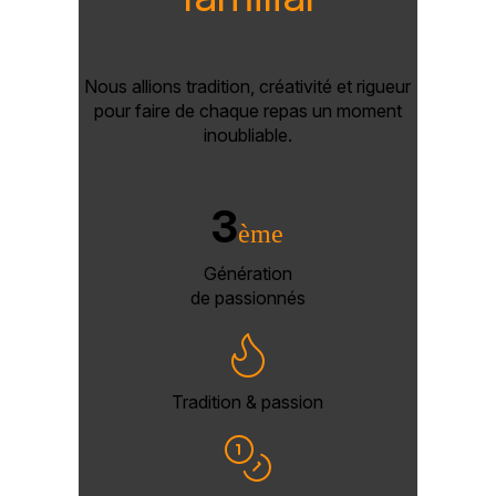
Nous allions tradition, créativité et rigueur
pour faire de chaque repas un moment
inoubliable.
3
ème
Génération
de passionnés
Tradition & passion