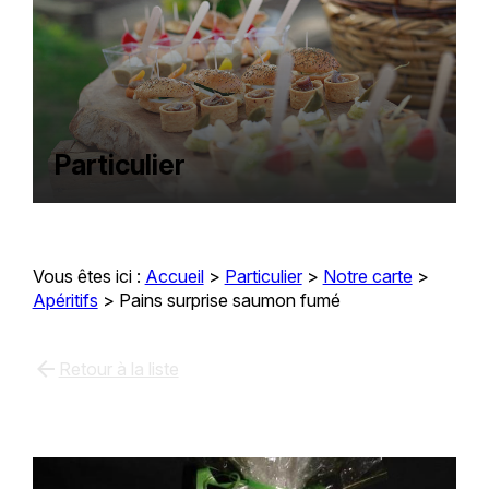
Particulier
Vous êtes ici :
Accueil
>
Particulier
>
Notre carte
>
Apéritifs
>
Pains surprise saumon fumé
arrow_back
Retour à la liste