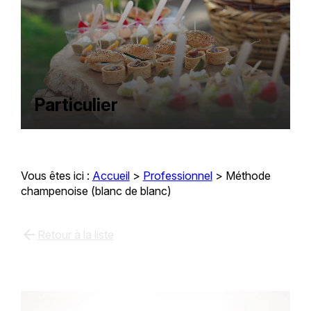
Particulier
Vous êtes ici :
Accueil
>
Professionnel
>
Méthode
champenoise (blanc de blanc)
arrow_back
Retour à la liste