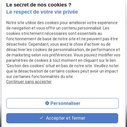
Le secret de nos cookies ?
Traiteur Delecroix
Le respect de votre vie privée
Boissons professionnels
Notre site utilise des cookies pour améliorer votre expérience
Boissons particuliers
de navigation et vous offrir un contenu personnalisé. Les
Location de matériel
cookies strictement nécessaires sont essentiels au
fonctionnement de base de notre site et ne peuvent pas être
Boucherie
désactivés. Cependant, vous avez le choix d'activer ou de
Charcuterie
désactiver les cookies de personnalisation, de performance et
de marketing selon vos préférences. Vous pouvez modifier vos
Galerie photo
paramètres de cookies à tout moment en cliquant sur le lien
'Gestion des cookies' situé en bas de notre site. Veuillez noter
Actualités
que la désactivation de certains cookies peut avoir un impact
sur certaines fonctionnalités du site.
Je prend contact
Continuer sans accepter
Mentions légales
Politique de confidentialité
Gestion des cookies
Plan du site
Personnaliser
place
contact_page
phone
Accepter et fermer
Plan d'accès
Contact
03 20 53 41 98