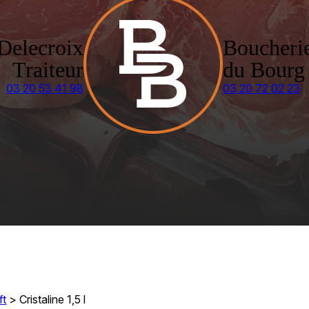
Delecroix
Boucheri
Traiteur
du Bourg
03 20 53 41 98
03 20 72 02 23
ft
>
Cristaline 1,5 l