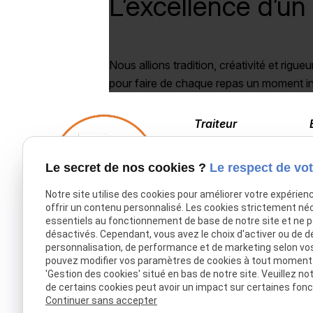
L’excellence d’un
Nous allions tradition, créativité et rigueu
pour faire de chaque repas un moment in
Traiteur
03 20 53 41 98
Le secret de nos cookies ?
Le respect de vot
Notre site utilise des cookies pour améliorer votre expérien
offrir un contenu personnalisé. Les cookies strictement né
essentiels au fonctionnement de base de notre site et ne 
désactivés. Cependant, vous avez le choix d'activer ou de d
Accueil
personnalisation, de performance et de marketing selon vo
pouvez modifier vos paramètres de cookies à tout moment en
Traiteur Delecroix
'Gestion des cookies' situé en bas de notre site. Veuillez no
de certains cookies peut avoir un impact sur certaines fonct
Boissons professionnels
Continuer sans accepter
Boissons particuliers