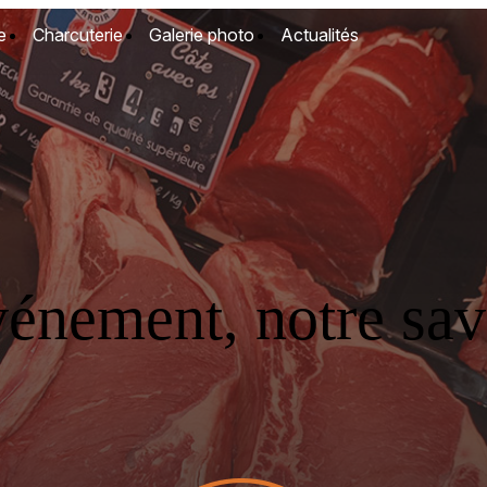
e
Charcuterie
Galerie photo
Actualités
vénement, notre savo