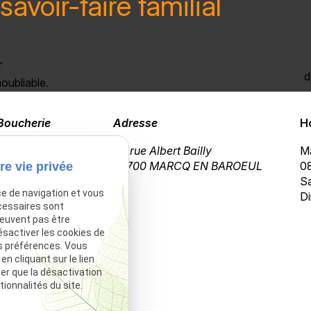
savoir-faire familial
r
d
oubliable.
Boucherie
Adresse
H
03 20 72 02 23
69 rue Albert Bailly
Ma
59700 MARCQ EN BAROEUL
08
re vie privée
Sa
ce de navigation et vous
Di
cessaires sont
peuvent pas être
ésactiver les cookies de
s préférences. Vous
 cliquant sur le lien
ter que la désactivation
ionnalités du site.