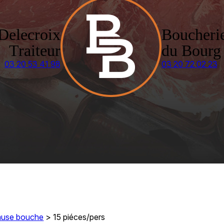
Delecroix
Boucheri
Traiteur
du Bourg
03 20 53 41 98
03 20 72 02 23
use bouche
>
15 piéces/pers