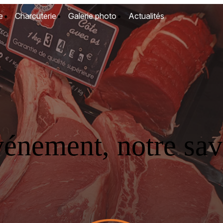
e
Charcuterie
Galerie photo
Actualités
vénement, notre savo