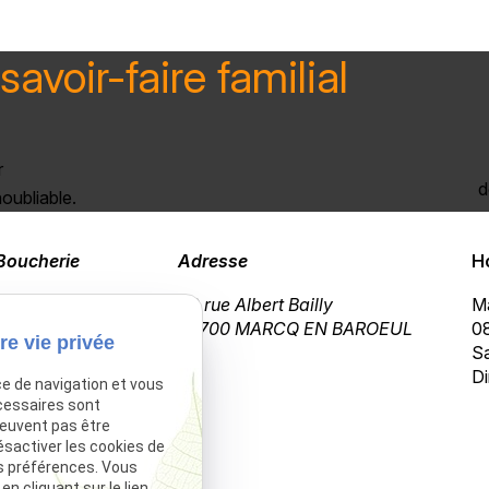
savoir-faire familial
r
d
oubliable.
Boucherie
Adresse
H
03 20 72 02 23
69 rue Albert Bailly
Ma
59700 MARCQ EN BAROEUL
08
re vie privée
Sa
Di
ce de navigation et vous
cessaires sont
peuvent pas être
ésactiver les cookies de
s préférences. Vous
 cliquant sur le lien