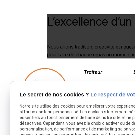
L’excellence d’un
Nous allions tradition, créativité et rigueu
pour faire de chaque repas un moment in
Traiteur
03 20 53 41 98
Le secret de nos cookies ?
Le respect de vot
Notre site utilise des cookies pour améliorer votre expérien
offrir un contenu personnalisé. Les cookies strictement né
essentiels au fonctionnement de base de notre site et ne 
Accueil
désactivés. Cependant, vous avez le choix d'activer ou de d
personnalisation, de performance et de marketing selon vo
Traiteur Delecroix
pouvez modifier vos paramètres de cookies à tout moment en