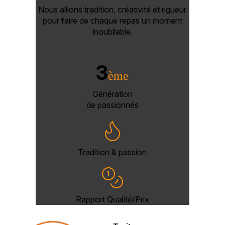
Nous allions tradition, créativité et rigueur
pour faire de chaque repas un moment
inoubliable.
3
ème
Génération
de passionnés
Tradition & passion
Rapport Qualité/Prix