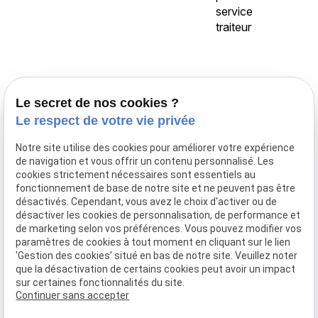
service
traiteur
Accueil
Le secret de nos cookies ?
Traiteur Delecroix
Le respect de votre vie privée
Boissons professionnels
Notre site utilise des cookies pour améliorer votre expérience
Boissons particuliers
de navigation et vous offrir un contenu personnalisé. Les
Location de matériel
cookies strictement nécessaires sont essentiels au
fonctionnement de base de notre site et ne peuvent pas être
Boucherie
désactivés. Cependant, vous avez le choix d'activer ou de
Charcuterie
désactiver les cookies de personnalisation, de performance et
de marketing selon vos préférences. Vous pouvez modifier vos
Galerie photo
paramètres de cookies à tout moment en cliquant sur le lien
'Gestion des cookies' situé en bas de notre site. Veuillez noter
Actualités
que la désactivation de certains cookies peut avoir un impact
sur certaines fonctionnalités du site.
Je prend contact
Continuer sans accepter
Mentions légales
Politique de confidentialité