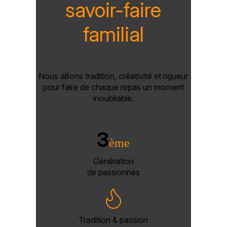
savoir-faire
familial
Nous allions tradition, créativité et rigueur
pour faire de chaque repas un moment
inoubliable.
3
ème
Génération
de passionnés
Tradition & passion