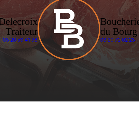
Delecroix
Boucheri
Traiteur
du Bourg
03 20 53 41 98
03 20 72 02 23