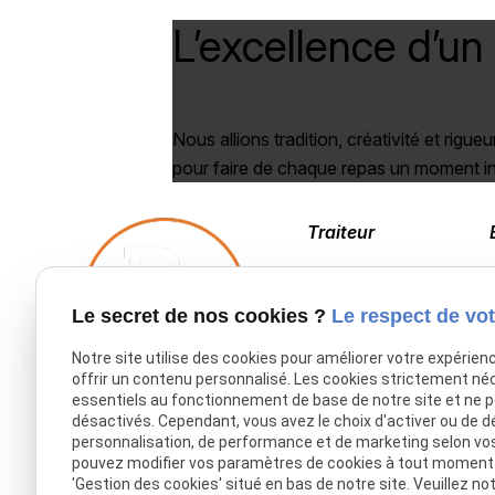
L’excellence d’un
Nous allions tradition, créativité et rigueu
pour faire de chaque repas un moment in
Traiteur
03 20 53 41 98
Le secret de nos cookies ?
Le respect de vot
Notre site utilise des cookies pour améliorer votre expérien
offrir un contenu personnalisé. Les cookies strictement né
essentiels au fonctionnement de base de notre site et ne 
Accueil
désactivés. Cependant, vous avez le choix d'activer ou de d
personnalisation, de performance et de marketing selon vo
Traiteur Delecroix
pouvez modifier vos paramètres de cookies à tout moment en
'Gestion des cookies' situé en bas de notre site. Veuillez no
Boissons professionnels