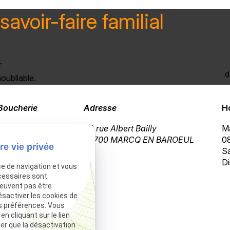
savoir-faire familial
r
d
oubliable.
Boucherie
Adresse
H
03 20 72 02 23
69 rue Albert Bailly
Ma
59700 MARCQ EN BAROEUL
08
re vie privée
Sa
Di
ce de navigation et vous
cessaires sont
peuvent pas être
ésactiver les cookies de
s préférences. Vous
 cliquant sur le lien
ter que la désactivation