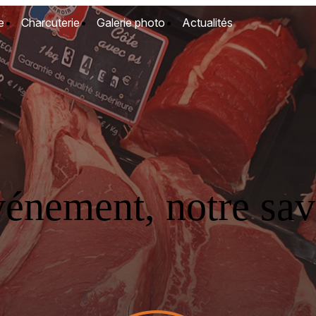
e
Charcuterie
Galerie photo
Actualités
vénement, notre savo