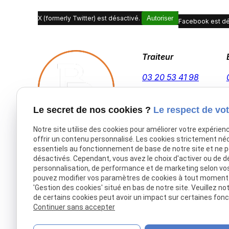
X (formerly Twitter) est désactivé.
Autoriser
Facebook est dé
Traiteur
03 20 53 41 98
Le secret de nos cookies ?
Le respect de vot
Notre site utilise des cookies pour améliorer votre expérien
offrir un contenu personnalisé. Les cookies strictement né
Accueil
essentiels au fonctionnement de base de notre site et ne 
désactivés. Cependant, vous avez le choix d'activer ou de d
Traiteur Delecroix
personnalisation, de performance et de marketing selon vo
Boissons professionnels
pouvez modifier vos paramètres de cookies à tout moment en
'Gestion des cookies' situé en bas de notre site. Veuillez no
Boissons particuliers
de certains cookies peut avoir un impact sur certaines fonct
Location de matériel
Continuer sans accepter
Boucherie