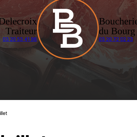
Delecroix
Boucheri
Traiteur
du Bourg
03 20 53 41 98
03 20 72 02 23
llet