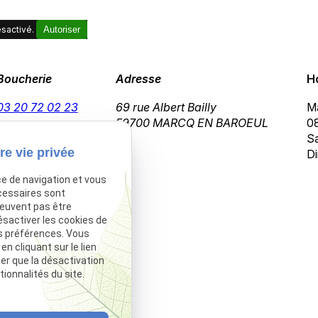
sactivé.
Autoriser
Boucherie
Adresse
H
03 20 72 02 23
69 rue Albert Bailly
Ma
59700 MARCQ EN BAROEUL
08
Sa
re vie privée
Di
ce de navigation et vous
cessaires sont
peuvent pas être
ésactiver les cookies de
s préférences. Vous
 cliquant sur le lien
ter que la désactivation
ionnalités du site.