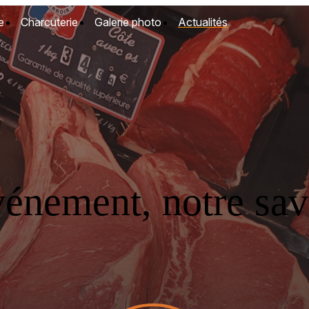
e
Charcuterie
Galerie photo
Actualités
vénement, notre savo