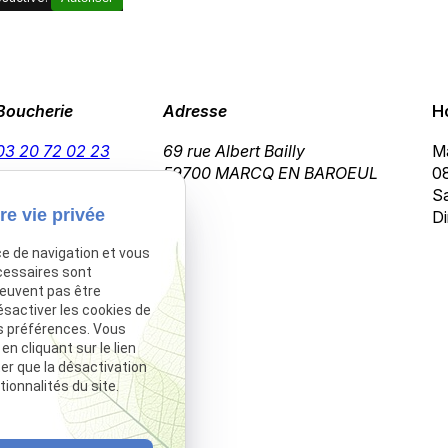
Boucherie
Adresse
H
03 20 72 02 23
69 rue Albert Bailly
Ma
59700 MARCQ EN BAROEUL
08
Sa
re vie privée
Di
ce de navigation et vous
cessaires sont
peuvent pas être
ésactiver les cookies de
s préférences. Vous
 cliquant sur le lien
ter que la désactivation
ionnalités du site.