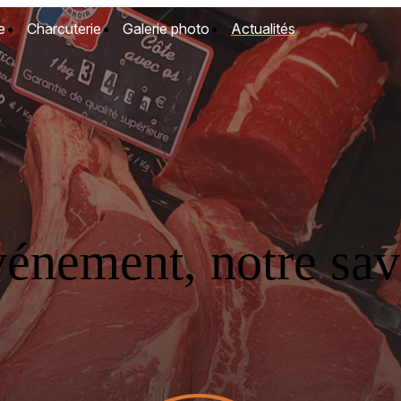
e
Charcuterie
Galerie photo
Actualités
vénement, notre savo