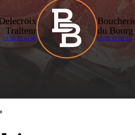
Delecroix
Boucheri
Traiteur
du Bourg
03 20 53 41 98
03 20 72 02 23
i