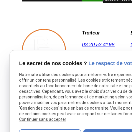
Traiteur
03 20 53 41 98
Le secret de nos cookies ?
Le respect de vot
Notre site utilise des cookies pour améliorer votre expérien
offrir un contenu personnalisé. Les cookies strictement né
Accueil
essentiels au fonctionnement de base de notre site et ne 
désactivés. Cependant, vous avez le choix d'activer ou de d
Traiteur Delecroix
personnalisation, de performance et de marketing selon vo
Boissons professionnels
pouvez modifier vos paramètres de cookies à tout moment en
'Gestion des cookies' situé en bas de notre site. Veuillez no
Boissons particuliers
de certains cookies peut avoir un impact sur certaines fonct
Location de matériel
Continuer sans accepter
Boucherie