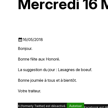
Mercredi 16 
calendar_month
16/05/2018
Bonjour.
Bonne fête aux Honoré.
La suggestion du jour : Lasagnes de boeuf.
Bonne journée à tous et à bientôt.
Votre traiteur.
X (formerly Twitter) est désactivé.
Autoriser
Facebook est dé