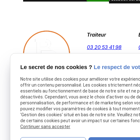
Traiteur
03 20 53 41 98
Le secret de nos cookies ?
Le respect de vot
Notre site utilise des cookies pour améliorer votre expérien
offrir un contenu personnalisé. Les cookies strictement né
Accueil
essentiels au fonctionnement de base de notre site et ne 
désactivés. Cependant, vous avez le choix d'activer ou de d
Traiteur Delecroix
personnalisation, de performance et de marketing selon vo
Boissons professionnels
pouvez modifier vos paramètres de cookies à tout moment en
'Gestion des cookies' situé en bas de notre site. Veuillez no
Boissons particuliers
de certains cookies peut avoir un impact sur certaines fonct
Location de matériel
Continuer sans accepter
Boucherie