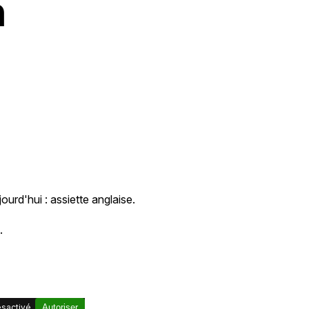
n
urd'hui : assiette anglaise.
.
sactivé.
Autoriser