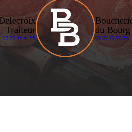
Delecroix
Boucheri
Traiteur
du Bourg
03 20 53 41 98
03 20 72 02 23