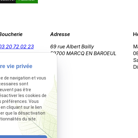
Boucherie
Adresse
H
03 20 72 02 23
69 rue Albert Bailly
Ma
59700 MARCQ EN BAROEUL
08
Sa
re vie privée
Di
ce de navigation et vous
cessaires sont
peuvent pas être
ésactiver les cookies de
s préférences. Vous
 cliquant sur le lien
ter que la désactivation
ionnalités du site.