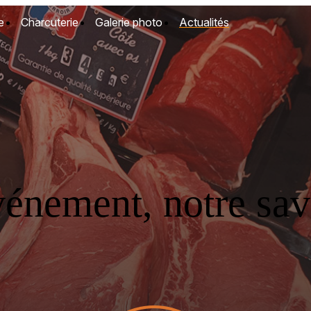
e
Charcuterie
Galerie photo
Actualités
vénement, notre savo