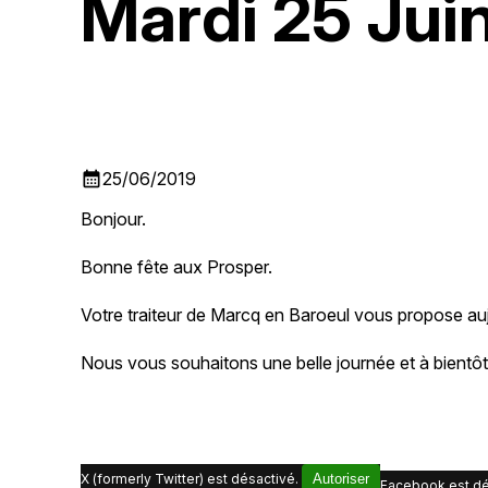
Mardi 25 Jui
calendar_month
25/06/2019
Bonjour.
Bonne fête aux Prosper.
Votre traiteur de Marcq en Baroeul vous propose aujo
Nous vous souhaitons une belle journée et à bientôt
X (formerly Twitter) est désactivé.
Autoriser
Facebook est dé