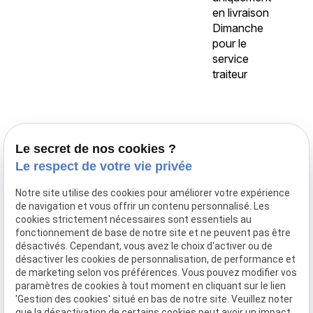
en livraison
Dimanche
pour le
service
traiteur
Accueil
Le secret de nos cookies ?
Traiteur Delecroix
Le respect de votre vie privée
Boissons professionnels
Notre site utilise des cookies pour améliorer votre expérience
Boissons particuliers
de navigation et vous offrir un contenu personnalisé. Les
Location de matériel
cookies strictement nécessaires sont essentiels au
fonctionnement de base de notre site et ne peuvent pas être
Boucherie
désactivés. Cependant, vous avez le choix d'activer ou de
Charcuterie
désactiver les cookies de personnalisation, de performance et
de marketing selon vos préférences. Vous pouvez modifier vos
Galerie photo
paramètres de cookies à tout moment en cliquant sur le lien
'Gestion des cookies' situé en bas de notre site. Veuillez noter
Actualités
que la désactivation de certains cookies peut avoir un impact