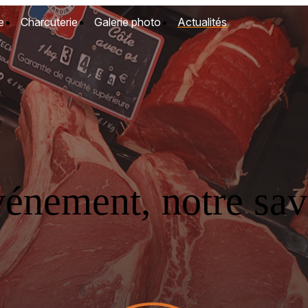
e
Charcuterie
Galerie photo
Actualités
vénement, notre savo