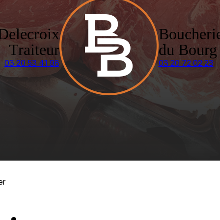
Delecroix
Boucheri
Traiteur
du Bourg
03 20 53 41 98
03 20 72 02 23
er