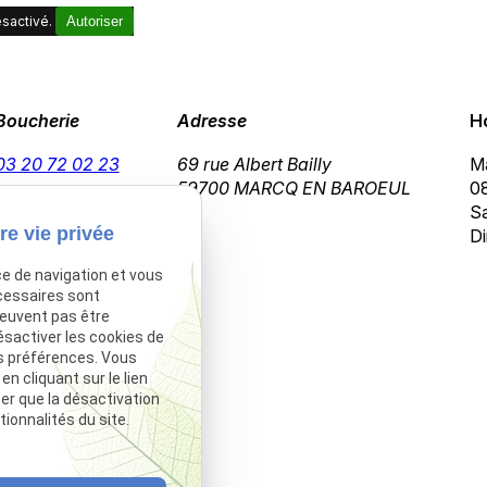
sactivé.
Autoriser
Boucherie
Adresse
H
03 20 72 02 23
69 rue Albert Bailly
Ma
59700 MARCQ EN BAROEUL
08
Sa
re vie privée
Di
ce de navigation et vous
cessaires sont
peuvent pas être
ésactiver les cookies de
s préférences. Vous
 cliquant sur le lien
ter que la désactivation
ionnalités du site.