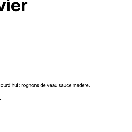
vier
jourd'hui : rognons de veau sauce madère.
.