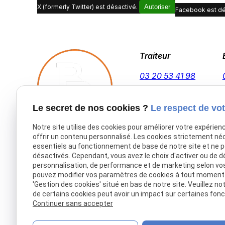
X (formerly Twitter) est désactivé.
Autoriser
Facebook est dé
Traiteur
03 20 53 41 98
Le secret de nos cookies ?
Le respect de vot
Notre site utilise des cookies pour améliorer votre expérien
offrir un contenu personnalisé. Les cookies strictement né
Accueil
essentiels au fonctionnement de base de notre site et ne 
désactivés. Cependant, vous avez le choix d'activer ou de d
Traiteur Delecroix
personnalisation, de performance et de marketing selon vo
Boissons professionnels
pouvez modifier vos paramètres de cookies à tout moment en
'Gestion des cookies' situé en bas de notre site. Veuillez no
Boissons particuliers
de certains cookies peut avoir un impact sur certaines fonct
Location de matériel
Continuer sans accepter
Boucherie