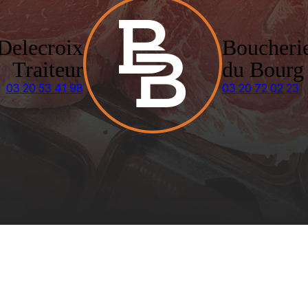
Delecroix
Boucheri
Traiteur
du Bourg
03 20 53 41 98
03 20 72 02 23