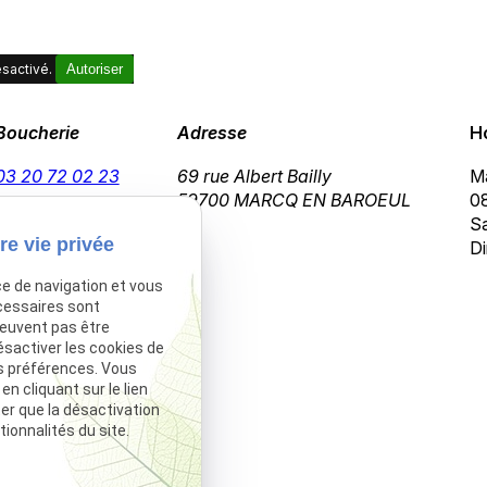
sactivé.
Autoriser
Boucherie
Adresse
H
03 20 72 02 23
69 rue Albert Bailly
Ma
59700 MARCQ EN BAROEUL
08
Sa
re vie privée
Di
ce de navigation et vous
cessaires sont
peuvent pas être
ésactiver les cookies de
s préférences. Vous
 cliquant sur le lien
ter que la désactivation
ionnalités du site.