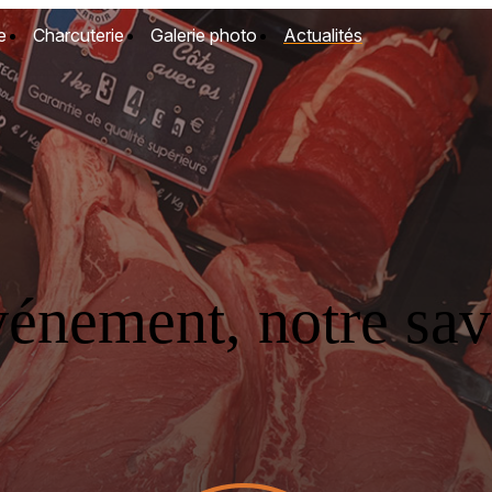
e
Charcuterie
Galerie photo
Actualités
vénement, notre savo