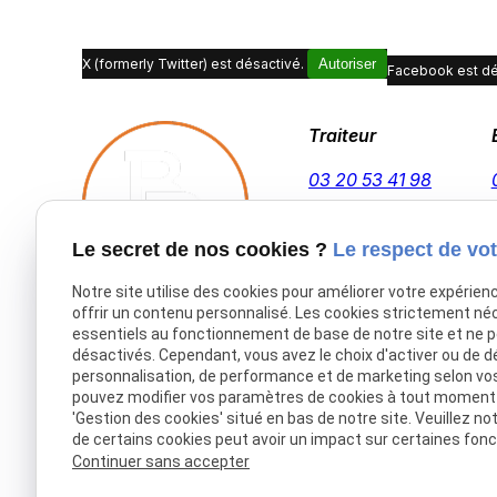
X (formerly Twitter) est désactivé.
Autoriser
Facebook est dé
Traiteur
03 20 53 41 98
Le secret de nos cookies ?
Le respect de vot
Notre site utilise des cookies pour améliorer votre expérien
offrir un contenu personnalisé. Les cookies strictement né
Accueil
essentiels au fonctionnement de base de notre site et ne 
désactivés. Cependant, vous avez le choix d'activer ou de d
Traiteur Delecroix
personnalisation, de performance et de marketing selon vo
Boissons professionnels
pouvez modifier vos paramètres de cookies à tout moment en
'Gestion des cookies' situé en bas de notre site. Veuillez no
Boissons particuliers
de certains cookies peut avoir un impact sur certaines fonct
Location de matériel
Continuer sans accepter
Boucherie